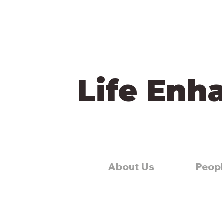
Life Enh
About Us
Peop