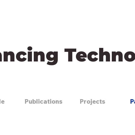
ancing Techno
le
Publications
Projects
P