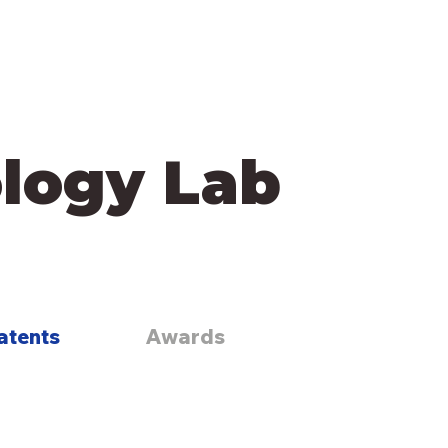
logy Lab
atents
Awards